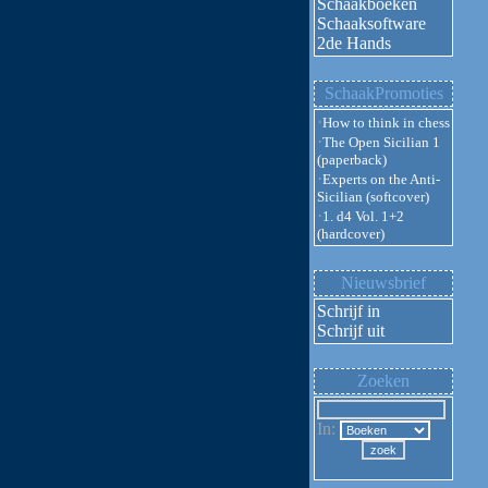
Schaakboeken
Schaaksoftware
2de Hands
SchaakPromoties
·
How to think in chess
·
The Open Sicilian 1
(paperback)
·
Experts on the Anti-
Sicilian (softcover)
·
1. d4 Vol. 1+2
(hardcover)
Nieuwsbrief
Schrijf in
Schrijf uit
Zoeken
In: