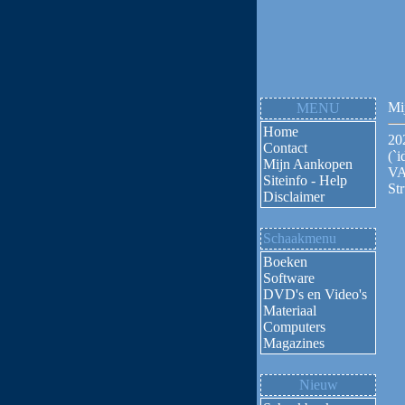
Mi
MENU
Home
20
Contact
(`i
Mijn Aankopen
VA
Siteinfo - Help
Str
Disclaimer
Schaakmenu
Boeken
Software
DVD's en Video's
Materiaal
Computers
Magazines
Nieuw