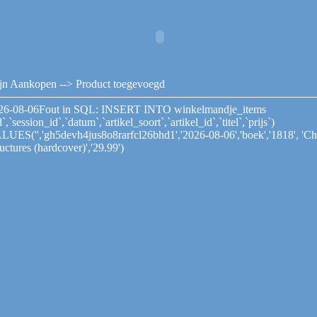
jn Aankopen
--> Product toegevoegd
26-08-06Fout in SQL: INSERT INTO winkelmandje_items
d`,`session_id`,`datum`,`artikel_soort`,`artikel_id`,`titel`,`prijs`)
LUES('','gh5devh4jus8o8rarfcl26bhd1','2026-08-06','boek','1818', 'Ch
uctures (hardcover)','29.99')